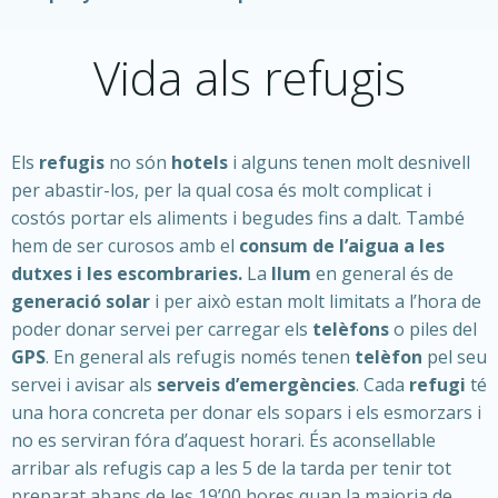
Vida als refugis
Els
refugis
no són
hotels
i alguns tenen molt desnivell
per abastir-los, per la qual cosa és molt complicat i
costós portar els aliments i begudes fins a dalt. També
hem de ser curosos amb el
consum de l’aigua a les
dutxes i les escombraries.
La
llum
en general és de
generació solar
i per això estan molt limitats a l’hora de
poder donar servei per carregar els
telèfons
o piles del
GPS
. En general als refugis només tenen
telèfon
pel seu
servei i avisar als
serveis d’emergències
. Cada
refugi
té
una hora concreta per donar els sopars i els esmorzars i
no es serviran fóra d’aquest horari. És aconsellable
arribar als refugis cap a les 5 de la tarda per tenir tot
preparat abans de les 19’00 hores quan la majoria de