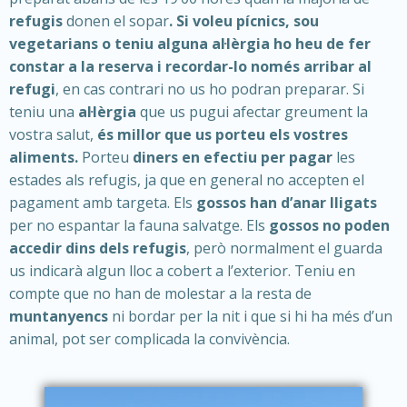
refugis
donen el sopar
. Si voleu pícnics, sou
vegetarians o teniu alguna al·lèrgia ho heu de fer
constar a la reserva i recordar-lo només arribar al
refugi
, en cas contrari no us ho podran preparar. Si
teniu una
al·lèrgia
que us pugui afectar greument la
vostra salut,
és millor que us porteu els vostres
aliments.
Porteu
diners en efectiu per pagar
les
estades als refugis, ja que en general no accepten el
pagament amb targeta. Els
gossos han d’anar lligats
per no espantar la fauna salvatge. Els
gossos no poden
accedir dins dels refugis
, però normalment el guarda
us indicarà algun lloc a cobert a l’exterior. Teniu en
compte que no han de molestar a la resta de
muntanyencs
ni bordar per la nit i que si hi ha més d’un
animal, pot ser complicada la convivència.