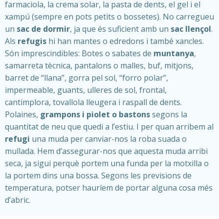
farmaciola, la crema solar, la pasta de dents, el gel i el
xampú (sempre en pots petits o bossetes). No carregueu
un
sac de dormir
, ja que és suficient amb un
sac llençol
.
Als
refugis
hi han mantes o edredons i també xancles.
Són imprescindibles: Botes o sabates de
muntanya
,
samarreta tècnica, pantalons o malles, buf, mitjons,
barret de “llana”, gorra pel sol, “forro polar”,
impermeable, guants, ulleres de sol, frontal,
cantimplora, tovallola lleugera i raspall de dents.
Polaines,
grampons i piolet o bastons
segons la
quantitat de neu que quedi a l’estiu. I per quan arribem al
refugi
una muda per canviar-nos la roba suada o
mullada. Hem d’assegurar-nos que aquesta muda arribi
seca, ja sigui perquè portem una funda per la motxilla o
la portem dins una bossa. Segons les previsions de
temperatura, potser hauríem de portar alguna cosa més
d’abric.