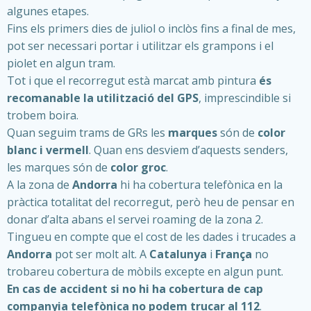
algunes etapes.
Fins els primers dies de juliol o inclòs fins a final de mes,
pot ser necessari portar i utilitzar els grampons i el
piolet en algun tram.
Tot i que el recorregut està marcat amb pintura
és
recomanable la utilització del GPS
, imprescindible si
trobem boira.
Quan seguim trams de GRs les
marques
són de
color
blanc i vermell
. Quan ens desviem d’aquests senders,
les marques són de
color groc
.
A la zona de
Andorra
hi ha cobertura telefònica en la
pràctica totalitat del recorregut, però heu de pensar en
donar d’alta abans el servei roaming de la zona 2.
Tingueu en compte que el cost de les dades i trucades a
Andorra
pot ser molt alt. A
Catalunya
i
França
no
trobareu cobertura de mòbils excepte en algun punt.
En cas de accident
si no hi ha cobertura de cap
companyia telefònica no podem trucar al 112
.